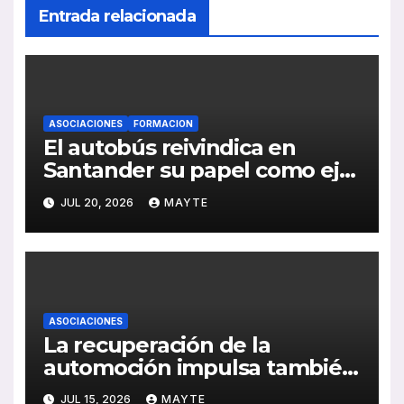
Entrada relacionada
ASOCIACIONES
FORMACION
El autobús reivindica en
Santander su papel como eje
de la movilidad sostenible y la
JUL 20, 2026
MAYTE
cohesión territorial
ASOCIACIONES
La recuperación de la
automoción impulsa también
al sector del autocar: récord
JUL 15, 2026
MAYTE