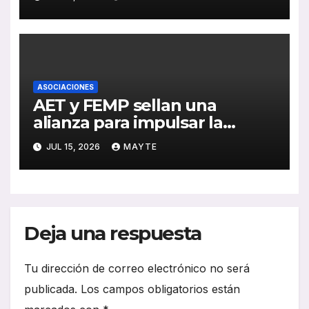
de inversión y avance de la
electrificación en 2025
ASOCIACIONES
AET y FEMP sellan una
alianza para impulsar la
movilidad inteligente en las
JUL 15, 2026
MAYTE
ciudades españolas
Deja una respuesta
Tu dirección de correo electrónico no será
publicada.
Los campos obligatorios están