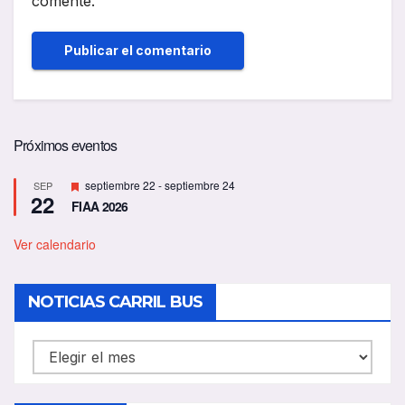
comente.
Próximos eventos
D
septiembre 22
-
septiembre 24
SEP
22
e
FIAA 2026
s
t
a
Ver calendario
c
a
d
NOTICIAS CARRIL BUS
o
NOTICIAS
CARRIL