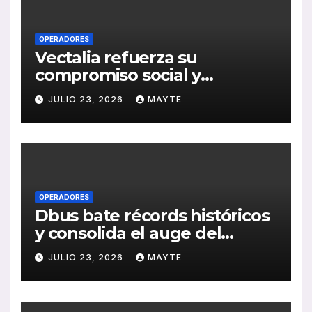
OPERADORES
Vectalia refuerza su
compromiso social y
medioambiental con la
JULIO 23, 2026
MAYTE
publicación de su Memoria
de RSC 2025
OPERADORES
Dbus bate récords históricos
y consolida el auge del
transporte público en San
JULIO 23, 2026
MAYTE
Sebastián