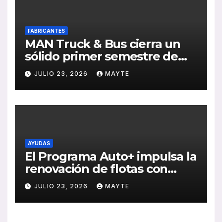
FABRICANTES
MAN Truck & Bus cierra un
sólido primer semestre de
2026 con crecimiento en
JULIO 23, 2026
MAYTE
ventas, pedidos y
rentabilidad
AYUDAS
El Programa Auto+ impulsa la
renovación de flotas con
ayudas a vehículos eléctricos
JULIO 23, 2026
MAYTE
ligeros