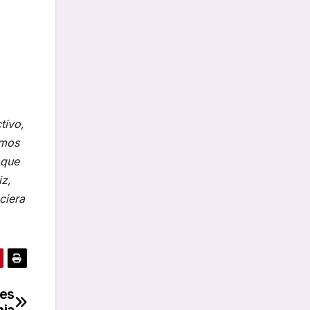
tivo,
imos
 que
iz,
ciera
res