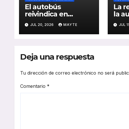
El autobús
La r
reivindica en
la a
Santander su papel
impu
JUL 20, 2026
MAYTE
JUL 1
como eje de la
sect
movilidad
réco
sostenible y la
y av
cohesión territorial
elec
Deja una respuesta
202
Tu dirección de correo electrónico no será publi
Comentario
*