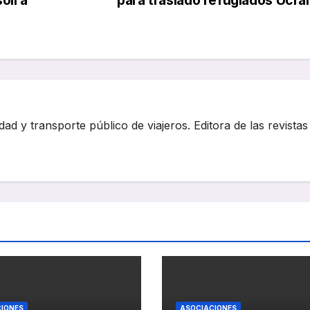
oil a
para traslado refugiados Ucra
dad y transporte público de viajeros. Editora de las revistas
IONES
ASOCIACIONES