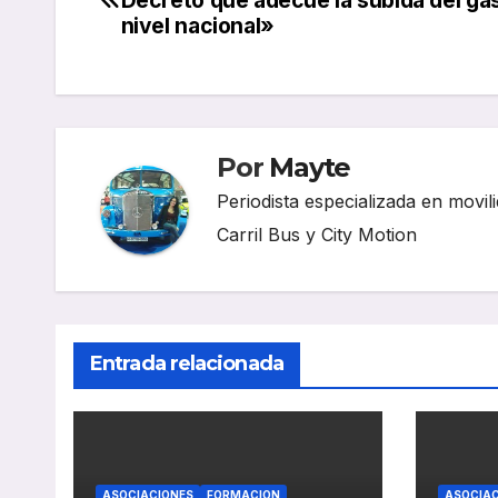
Decreto que adecúe la subida del gas
de
nivel nacional»
entradas
Por
Mayte
Periodista especializada en movili
Carril Bus y City Motion
Entrada relacionada
ASOCIACIONES
FORMACION
ASOCIAC