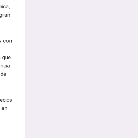
mica,
 gran
y con
a que
encia
 de
recios
o en