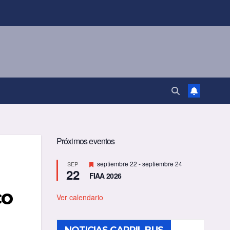
Próximos eventos
D
septiembre 22
-
septiembre 24
SEP
22
e
FIAA 2026
s
t
co
a
Ver calendario
c
a
d
o