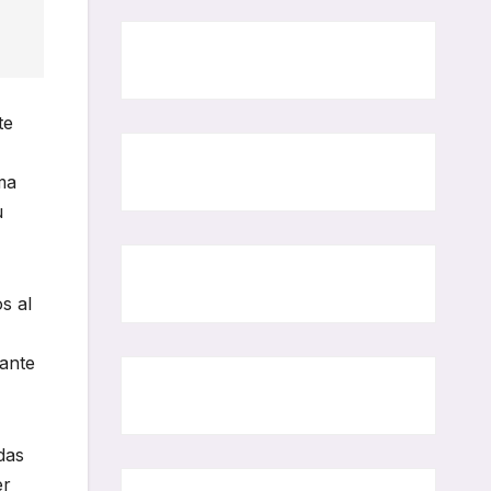
te
ma
u
s al
 ante
das
er