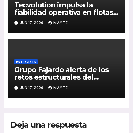
Tecvolution impulsa la
fiabilidad operativa en flotas
con baterías diseñadas
JUN 17, 2026
MAYTE
“desde la necesidad del
transportista”
ENTREVISTA
Grupo Fajardo alerta de los
retos estructurales del
transporte de viajeros en
JUN 17, 2026
MAYTE
España
Deja una respuesta