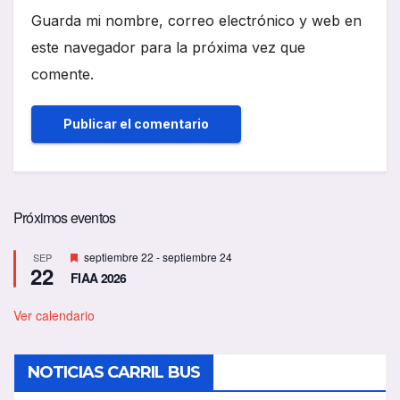
Guarda mi nombre, correo electrónico y web en
este navegador para la próxima vez que
comente.
Próximos eventos
D
septiembre 22
-
septiembre 24
SEP
22
e
FIAA 2026
s
t
a
Ver calendario
c
a
d
NOTICIAS CARRIL BUS
o