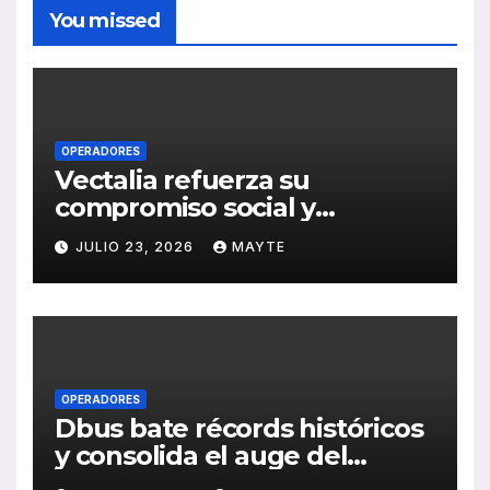
You missed
OPERADORES
Vectalia refuerza su
compromiso social y
medioambiental con la
JULIO 23, 2026
MAYTE
publicación de su Memoria
de RSC 2025
OPERADORES
Dbus bate récords históricos
y consolida el auge del
transporte público en San