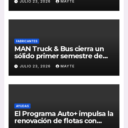
JULIO 23, 2026
MAYTE
Sebastián
FABRICANTES
MAN Truck & Bus cierra un
sólido primer semestre de
2026 con crecimiento en
JULIO 23, 2026
MAYTE
ventas, pedidos y
rentabilidad
AYUDAS
El Programa Auto+ impulsa la
renovación de flotas con
ayudas a vehículos eléctricos