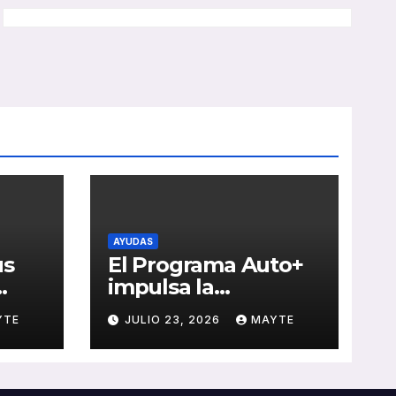
AYUDAS
us
El Programa Auto+
impulsa la
e de
renovación de flotas
YTE
JULIO 23, 2026
MAYTE
con ayudas a
vehículos eléctricos
 y
ligeros