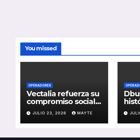
You missed
OPERADORES
OPERAD
Vectalia refuerza su
Dbus
compromiso social y
hist
medioambiental
cons
JULIO 23, 2026
MAYTE
JULI
con la publicación
del 
de su Memoria de
públ
RSC 2025
Seba