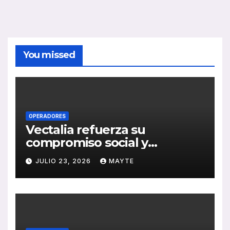
You missed
OPERADORES
Vectalia refuerza su
compromiso social y
medioambiental con la
JULIO 23, 2026
MAYTE
publicación de su Memoria
de RSC 2025