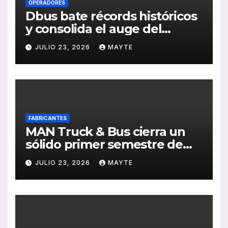
OPERADORES
Dbus bate récords históricos
y consolida el auge del
transporte público en San
JULIO 23, 2026
MAYTE
Sebastián
FABRICANTES
MAN Truck & Bus cierra un
sólido primer semestre de
2026 con crecimiento en
JULIO 23, 2026
MAYTE
ventas, pedidos y
rentabilidad