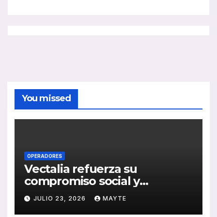
You missed
OPERADORES
Vectalia refuerza su
compromiso social y
medioambiental con la
JULIO 23, 2026
MAYTE
publicación de su Memoria