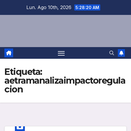
Saltar
Lun. Ago 10th, 2026
5:28:21 AM
al
contenido
Etiqueta:
aetramanalizaimpactoregula
cion