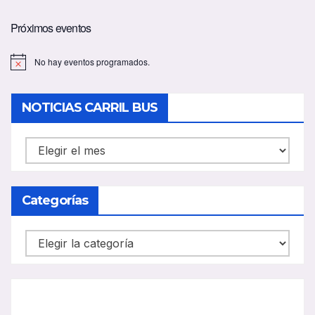
Próximos eventos
No hay eventos programados.
A
v
i
s
NOTICIAS CARRIL BUS
o
NOTICIAS
CARRIL
BUS
Categorías
Categorías