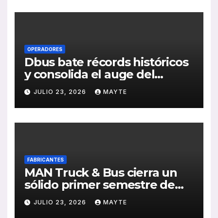
de RSC 2025
OPERADORES
Dbus bate récords históricos
y consolida el auge del
transporte público en San
JULIO 23, 2026
MAYTE
Sebastián
FABRICANTES
MAN Truck & Bus cierra un
sólido primer semestre de
2026 con crecimiento en
JULIO 23, 2026
MAYTE
ventas, pedidos y