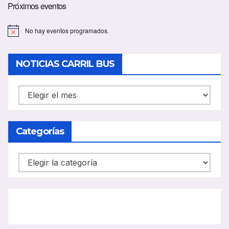
Próximos eventos
No hay eventos programados.
A
v
i
s
NOTICIAS CARRIL BUS
o
NOTICIAS
CARRIL
BUS
Categorías
Categorías