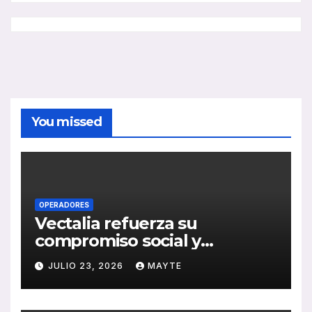
You missed
OPERADORES
Vectalia refuerza su
compromiso social y
medioambiental con la
JULIO 23, 2026
MAYTE
publicación de su Memoria
de RSC 2025