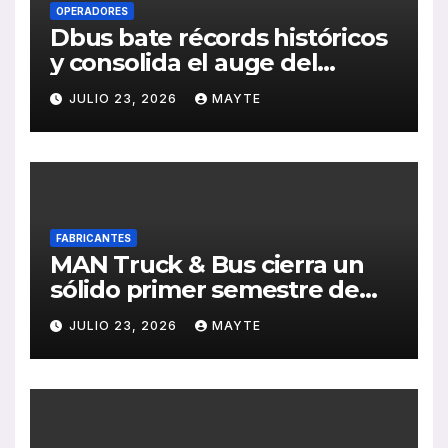
OPERADORES
Dbus bate récords históricos
y consolida el auge del
transporte público en San
JULIO 23, 2026
MAYTE
Sebastián
FABRICANTES
MAN Truck & Bus cierra un
sólido primer semestre de
2026 con crecimiento en
JULIO 23, 2026
MAYTE
ventas, pedidos y
rentabilidad