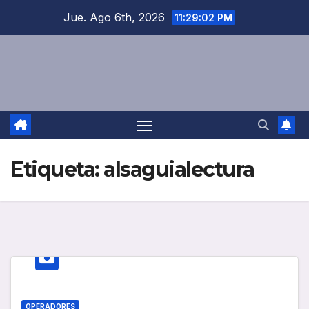
Saltar
Jue. Ago 6th, 2026
11:29:03 PM
al
contenido
Etiqueta:
alsaguialectura
OPERADORES