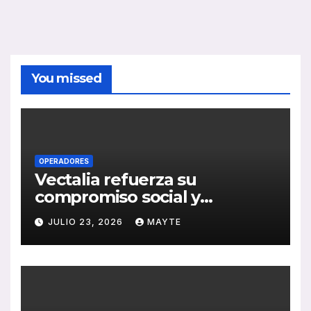
You missed
OPERADORES
Vectalia refuerza su
compromiso social y
medioambiental con la
JULIO 23, 2026
MAYTE
publicación de su Memoria
de RSC 2025