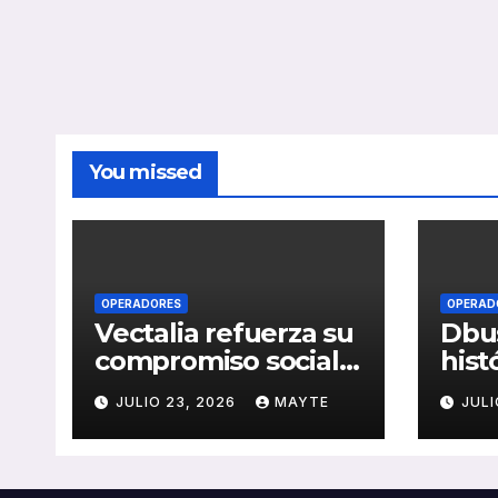
You missed
OPERADORES
OPERAD
Vectalia refuerza su
Dbus
compromiso social y
hist
medioambiental
cons
JULIO 23, 2026
MAYTE
JULI
con la publicación
del 
de su Memoria de
públ
RSC 2025
Seba