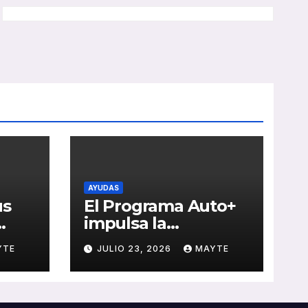
AYUDAS
us
El Programa Auto+
impulsa la
e de
renovación de flotas
YTE
JULIO 23, 2026
MAYTE
con ayudas a
vehículos eléctricos
 y
ligeros