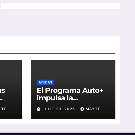
AYUDAS
us
El Programa Auto+
impulsa la
e de
renovación de flotas
YTE
JULIO 23, 2026
MAYTE
con ayudas a
vehículos eléctricos
 y
ligeros