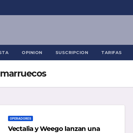
STA
OPINION
SUSCRIPCION
TARIFAS
iamarruecos
OPERADORES
Vectalia y Weego lanzan una