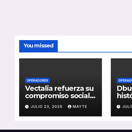
You missed
OPERADORES
OPERAD
Vectalia refuerza su
Dbus
compromiso social y
hist
medioambiental
cons
JULIO 23, 2026
MAYTE
JULI
con la publicación
del 
de su Memoria de
públ
RSC 2025
Seba