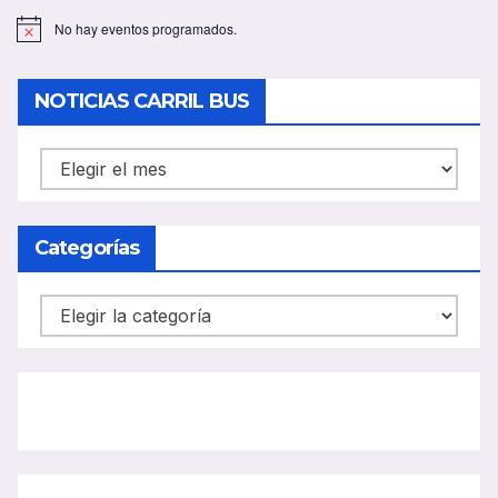
No hay eventos programados.
A
v
i
s
NOTICIAS CARRIL BUS
o
NOTICIAS
CARRIL
BUS
Categorías
Categorías