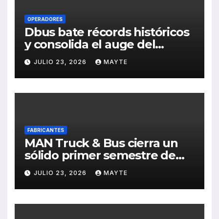
OPERADORES
Dbus bate récords históricos
y consolida el auge del
transporte público en San
JULIO 23, 2026
MAYTE
Sebastián
FABRICANTES
MAN Truck & Bus cierra un
sólido primer semestre de
2026 con crecimiento en
JULIO 23, 2026
MAYTE
ventas, pedidos y
rentabilidad