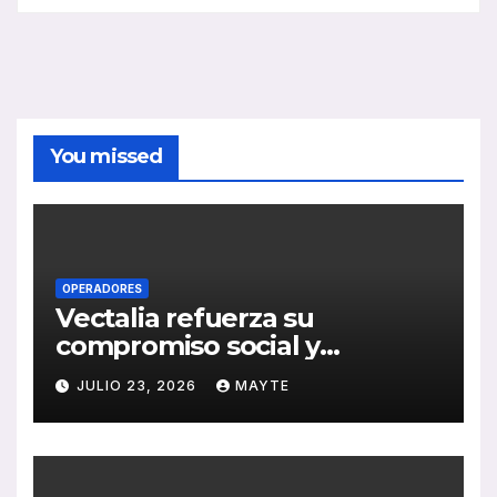
You missed
OPERADORES
Vectalia refuerza su
compromiso social y
medioambiental con la
JULIO 23, 2026
MAYTE
publicación de su Memoria
de RSC 2025