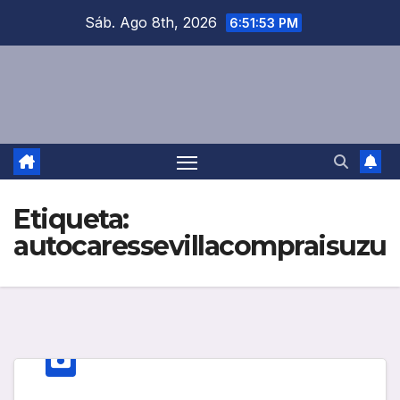
Saltar
Sáb. Ago 8th, 2026
6:51:54 PM
al
contenido
Etiqueta:
autocaressevillacompraisuzu