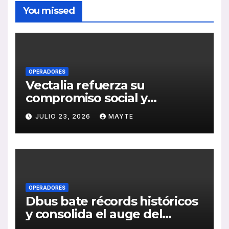
You missed
OPERADORES
Vectalia refuerza su
compromiso social y
medioambiental con la
JULIO 23, 2026
MAYTE
publicación de su Memoria
de RSC 2025
OPERADORES
Dbus bate récords históricos
y consolida el auge del
transporte público en San