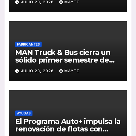
JULIO 23, 2026
MAYTE
Sebastián
FABRICANTES
MAN Truck & Bus cierra un
sólido primer semestre de
2026 con crecimiento en
JULIO 23, 2026
MAYTE
ventas, pedidos y
rentabilidad
AYUDAS
El Programa Auto+ impulsa la
renovación de flotas con