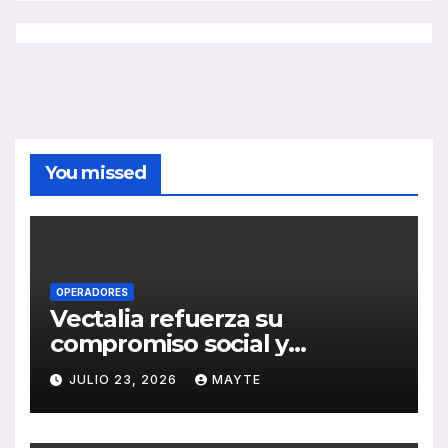
You missed
OPERADORES
Vectalia refuerza su
compromiso social y
medioambiental con la
JULIO 23, 2026
MAYTE
publicación de su Memoria
de RSC 2025