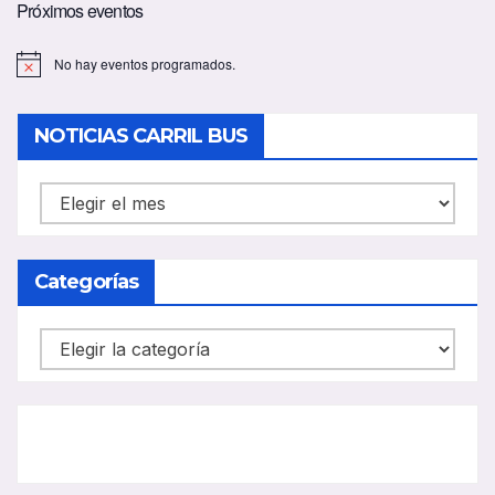
Próximos eventos
No hay eventos programados.
A
v
i
s
NOTICIAS CARRIL BUS
o
NOTICIAS
CARRIL
BUS
Categorías
Categorías