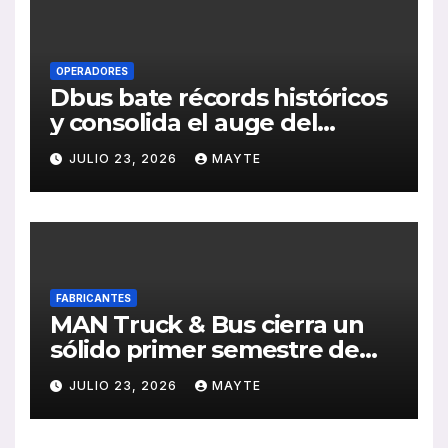
OPERADORES
Dbus bate récords históricos
y consolida el auge del
transporte público en San
JULIO 23, 2026
MAYTE
Sebastián
FABRICANTES
MAN Truck & Bus cierra un
sólido primer semestre de
2026 con crecimiento en
JULIO 23, 2026
MAYTE
ventas, pedidos y
rentabilidad