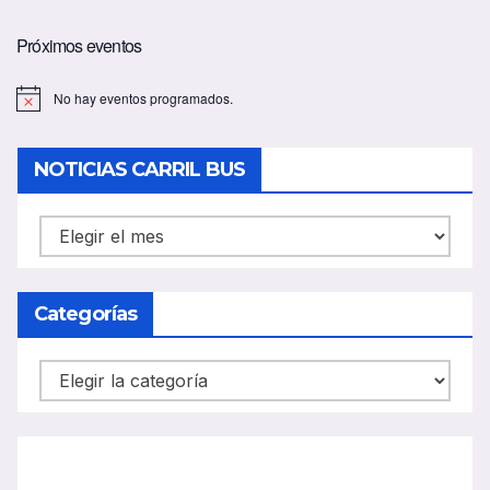
Próximos eventos
No hay eventos programados.
A
v
i
s
NOTICIAS CARRIL BUS
o
NOTICIAS
CARRIL
BUS
Categorías
Categorías