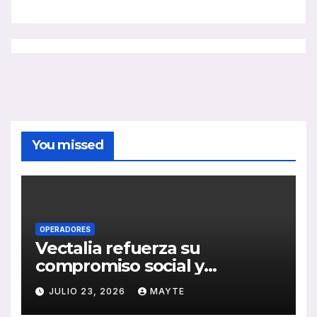
You missed
OPERADORES
Vectalia refuerza su
compromiso social y
medioambiental con la
JULIO 23, 2026
MAYTE
publicación de su Memoria