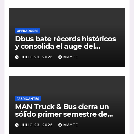
de RSC 2025
OPERADORES
Dbus bate récords históricos
y consolida el auge del
transporte público en San
JULIO 23, 2026
MAYTE
Sebastián
FABRICANTES
MAN Truck & Bus cierra un
sólido primer semestre de
2026 con crecimiento en
JULIO 23, 2026
MAYTE
ventas, pedidos y