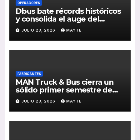
OPERADORES
Dbus bate récords históricos
y consolida el auge del
transporte público en San
JULIO 23, 2026
MAYTE
Sebastián
FABRICANTES
MAN Truck & Bus cierra un
sólido primer semestre de
2026 con crecimiento en
JULIO 23, 2026
MAYTE
ventas, pedidos y
rentabilidad