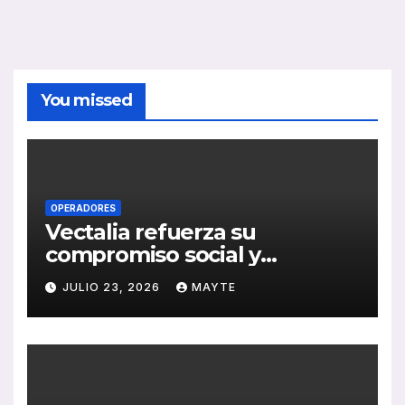
You missed
OPERADORES
Vectalia refuerza su
compromiso social y
medioambiental con la
JULIO 23, 2026
MAYTE
publicación de su Memoria
de RSC 2025