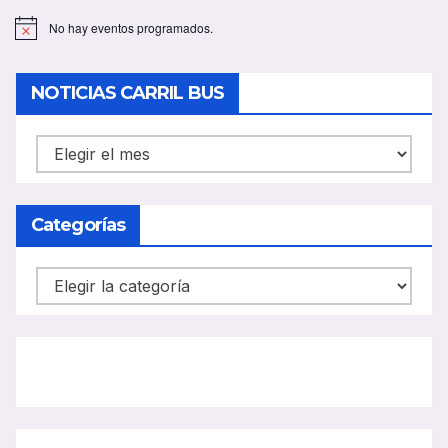
No hay eventos programados.
A
v
i
s
NOTICIAS CARRIL BUS
o
NOTICIAS
CARRIL
BUS
Categorías
Categorías