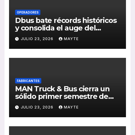
OPERADORES
Dbus bate récords históricos
y consolida el auge del
transporte público en San
JULIO 23, 2026
MAYTE
Sebastián
FABRICANTES
MAN Truck & Bus cierra un
sólido primer semestre de
2026 con crecimiento en
JULIO 23, 2026
MAYTE
ventas, pedidos y
rentabilidad