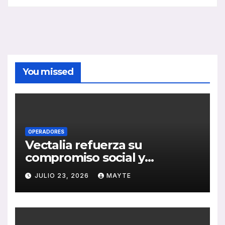
You missed
OPERADORES
Vectalia refuerza su
compromiso social y
medioambiental con la
JULIO 23, 2026
MAYTE
publicación de su Memoria
de RSC 2025