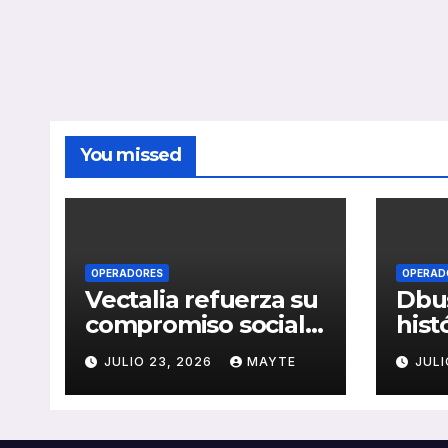
You missed
OPERADORES
OPERAD
Vectalia refuerza su
Dbus
compromiso social y
hist
medioambiental
cons
JULIO 23, 2026
MAYTE
JULI
con la publicación
del 
de su Memoria de
públ
RSC 2025
Seba