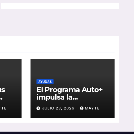
AYUDAS
us
El Programa Auto+
impulsa la
e de
renovación de flotas
YTE
JULIO 23, 2026
MAYTE
con ayudas a
vehículos eléctricos
 y
ligeros