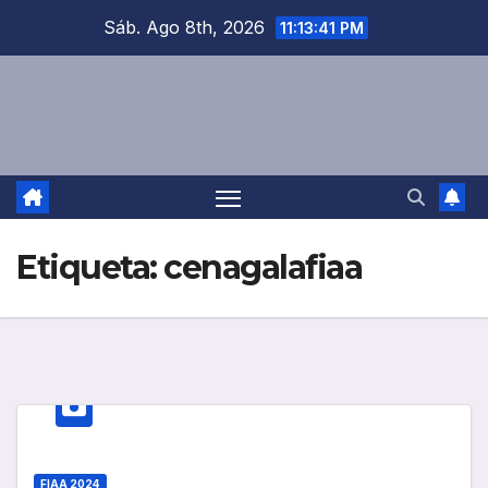
Saltar
Sáb. Ago 8th, 2026
11:13:41 PM
al
contenido
Etiqueta:
cenagalafiaa
FIAA 2024