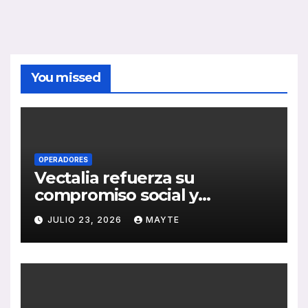
You missed
OPERADORES
Vectalia refuerza su
compromiso social y
medioambiental con la
JULIO 23, 2026
MAYTE
publicación de su Memoria
de RSC 2025