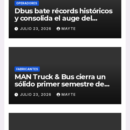
OPERADORES
Dbus bate récords históricos
y consolida el auge del
transporte público en San
JULIO 23, 2026
MAYTE
Sebastián
FABRICANTES
MAN Truck & Bus cierra un
sólido primer semestre de
2026 con crecimiento en
JULIO 23, 2026
MAYTE
ventas, pedidos y
rentabilidad