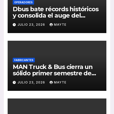
OPERADORES
Dbus bate récords históricos
y consolida el auge del
transporte público en San
JULIO 23, 2026
MAYTE
Sebastián
FABRICANTES
MAN Truck & Bus cierra un
sólido primer semestre de
2026 con crecimiento en
JULIO 23, 2026
MAYTE
ventas, pedidos y
rentabilidad