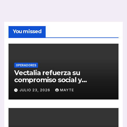
You missed
OPERADORES
Vectalia refuerza su
compromiso social y
medioambiental con la
JULIO 23, 2026
MAYTE
publicación de su Memoria
de RSC 2025