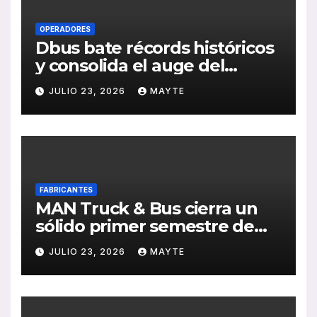
OPERADORES
Dbus bate récords históricos
y consolida el auge del
transporte público en San
JULIO 23, 2026
MAYTE
Sebastián
FABRICANTES
MAN Truck & Bus cierra un
sólido primer semestre de
2026 con crecimiento en
JULIO 23, 2026
MAYTE
ventas, pedidos y
rentabilidad