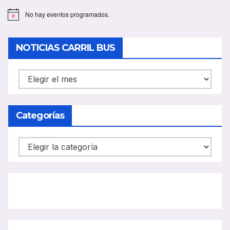
No hay eventos programados.
A
v
i
s
NOTICIAS CARRIL BUS
o
NOTICIAS
CARRIL
BUS
Categorías
Categorías