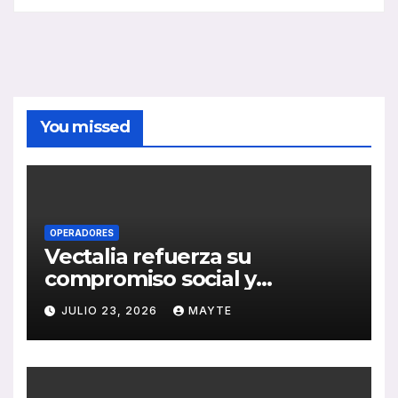
You missed
OPERADORES
Vectalia refuerza su
compromiso social y
medioambiental con la
JULIO 23, 2026
MAYTE
publicación de su Memoria
de RSC 2025