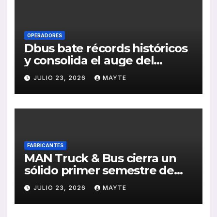
OPERADORES
Dbus bate récords históricos
y consolida el auge del
transporte público en San
JULIO 23, 2026
MAYTE
Sebastián
FABRICANTES
MAN Truck & Bus cierra un
sólido primer semestre de
2026 con crecimiento en
JULIO 23, 2026
MAYTE
ventas, pedidos y
rentabilidad