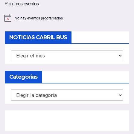
Próximos eventos
No hay eventos programados.
A
v
i
s
NOTICIAS CARRIL BUS
o
NOTICIAS
CARRIL
BUS
Categorías
Categorías