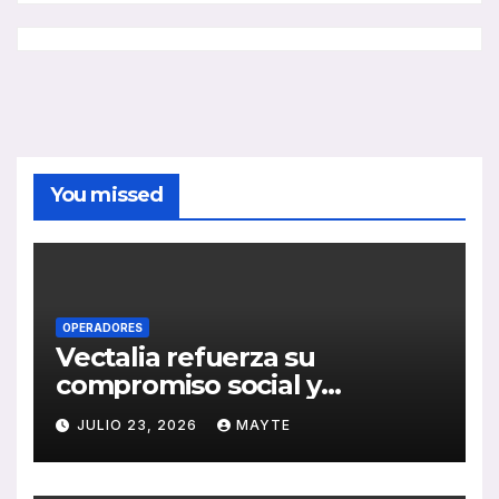
You missed
OPERADORES
Vectalia refuerza su
compromiso social y
medioambiental con la
JULIO 23, 2026
MAYTE
publicación de su Memoria
de RSC 2025