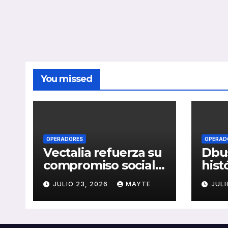
You missed
OPERADORES
OPERAD
Vectalia refuerza su
Dbus
compromiso social y
hist
medioambiental
cons
JULIO 23, 2026
MAYTE
JULI
con la publicación
del 
de su Memoria de
públ
RSC 2025
Seba