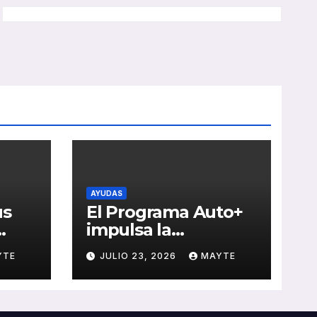
AYUDAS
us
El Programa Auto+
impulsa la
e de
renovación de flotas
YTE
JULIO 23, 2026
MAYTE
con ayudas a
vehículos eléctricos
 y
ligeros