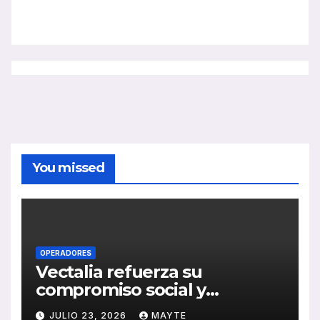
You missed
OPERADORES
Vectalia refuerza su
compromiso social y
medioambiental con la
JULIO 23, 2026
MAYTE