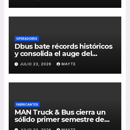
publicación de su Memoria
de RSC 2025
OPERADORES
Dbus bate récords históricos
y consolida el auge del
transporte público en San
JULIO 23, 2026
MAYTE
Sebastián
FABRICANTES
MAN Truck & Bus cierra un
sólido primer semestre de
2026 con crecimiento en
JULIO 23, 2026
MAYTE