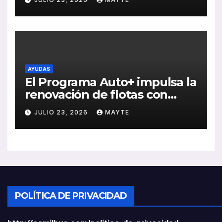
ventas, pedidos y
rentabilidad
AYUDAS
El Programa Auto+ impulsa la
renovación de flotas con
ayudas a vehículos eléctricos
JULIO 23, 2026
MAYTE
ligeros
POLÍTICA DE PRIVACIDAD