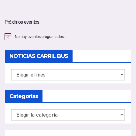
Próximos eventos
No hay eventos programados.
A
v
i
s
NOTICIAS CARRIL BUS
o
NOTICIAS
CARRIL
BUS
Categorías
Categorías