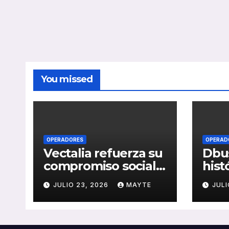
You missed
OPERADORES
OPERAD
Vectalia refuerza su
Dbus
compromiso social y
hist
medioambiental
cons
JULIO 23, 2026
MAYTE
JULI
con la publicación
del 
de su Memoria de
públ
RSC 2025
Seba