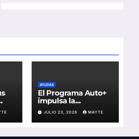
AYUDAS
us
El Programa Auto+
impulsa la
e de
renovación de flotas
YTE
JULIO 23, 2026
MAYTE
con ayudas a
vehículos eléctricos
 y
ligeros