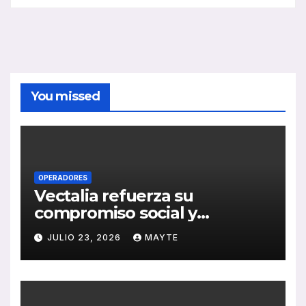
You missed
OPERADORES
Vectalia refuerza su
compromiso social y
medioambiental con la
JULIO 23, 2026
MAYTE
publicación de su Memoria
de RSC 2025