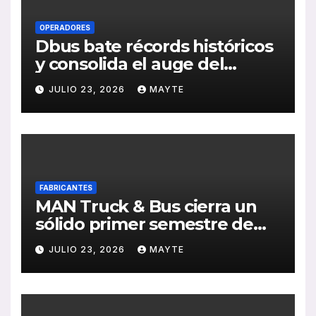
OPERADORES
Dbus bate récords históricos
y consolida el auge del
transporte público en San
JULIO 23, 2026
MAYTE
Sebastián
FABRICANTES
MAN Truck & Bus cierra un
sólido primer semestre de
2026 con crecimiento en
JULIO 23, 2026
MAYTE
ventas, pedidos y
rentabilidad