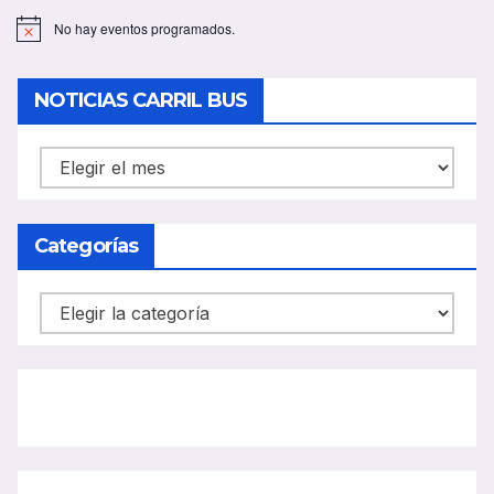
No hay eventos programados.
A
v
i
s
NOTICIAS CARRIL BUS
o
NOTICIAS
CARRIL
BUS
Categorías
Categorías