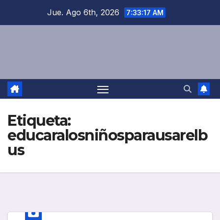
Saltar
Jue. Ago 6th, 2026
7:33:17 AM
al
contenido
Etiqueta:
educaralosniñosparausarelb
us