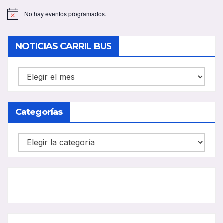
No hay eventos programados.
A
v
i
s
NOTICIAS CARRIL BUS
o
NOTICIAS
CARRIL
BUS
Categorías
Categorías