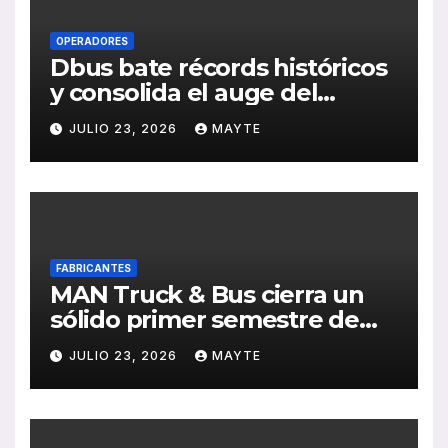
OPERADORES
Dbus bate récords históricos
y consolida el auge del
transporte público en San
JULIO 23, 2026
MAYTE
Sebastián
FABRICANTES
MAN Truck & Bus cierra un
sólido primer semestre de
2026 con crecimiento en
JULIO 23, 2026
MAYTE
ventas, pedidos y
rentabilidad