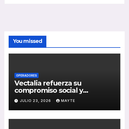
You missed
OPERADORES
Vectalia refuerza su
compromiso social y
medioambiental con la
JULIO 23, 2026
MAYTE
publicación de su Memoria
de RSC 2025