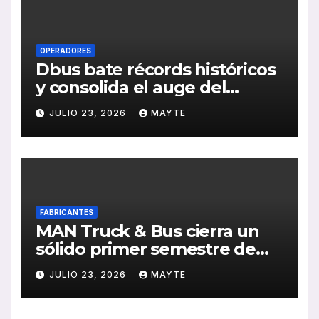
OPERADORES
Dbus bate récords históricos
y consolida el auge del
transporte público en San
JULIO 23, 2026
MAYTE
Sebastián
FABRICANTES
MAN Truck & Bus cierra un
sólido primer semestre de
2026 con crecimiento en
JULIO 23, 2026
MAYTE
ventas, pedidos y
rentabilidad