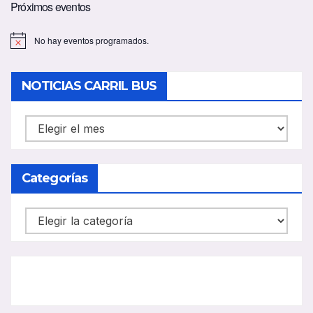
Próximos eventos
No hay eventos programados.
A
v
i
s
NOTICIAS CARRIL BUS
o
NOTICIAS
CARRIL
BUS
Categorías
Categorías