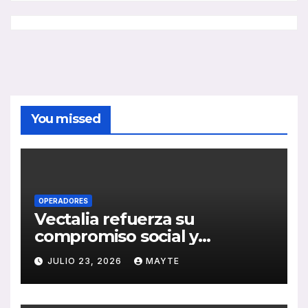
You missed
OPERADORES
Vectalia refuerza su
compromiso social y
medioambiental con la
JULIO 23, 2026
MAYTE
publicación de su Memoria
de RSC 2025