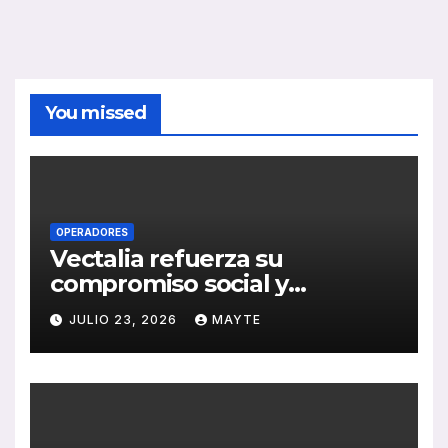
You missed
OPERADORES
Vectalia refuerza su
compromiso social y
medioambiental con la
JULIO 23, 2026
MAYTE
publicación de su Memoria
de RSC 2025