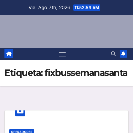
Saltar
Vie. Ago 7th, 2026
11:54:00 AM
al
contenido
Etiqueta:
fixbussemanasanta
OPERADORES