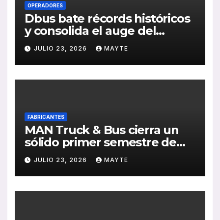
OPERADORES
Dbus bate récords históricos
y consolida el auge del
transporte público en San
JULIO 23, 2026
MAYTE
Sebastián
FABRICANTES
MAN Truck & Bus cierra un
sólido primer semestre de
2026 con crecimiento en
JULIO 23, 2026
MAYTE
ventas, pedidos y
rentabilidad