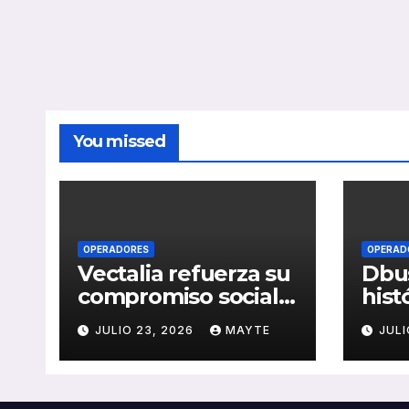
You missed
OPERADORES
OPERAD
Vectalia refuerza su
Dbus
compromiso social y
hist
medioambiental
cons
JULIO 23, 2026
MAYTE
JULI
con la publicación
del 
de su Memoria de
públ
RSC 2025
Seba