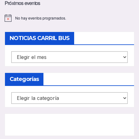
Próximos eventos
No hay eventos programados.
A
v
i
s
NOTICIAS CARRIL BUS
o
NOTICIAS
CARRIL
BUS
Categorías
Categorías