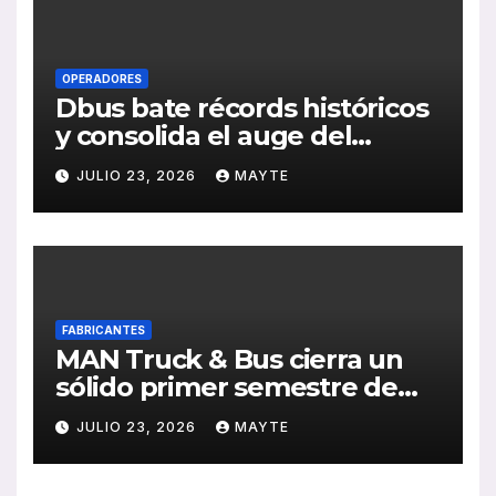
OPERADORES
Dbus bate récords históricos
y consolida el auge del
transporte público en San
JULIO 23, 2026
MAYTE
Sebastián
FABRICANTES
MAN Truck & Bus cierra un
sólido primer semestre de
2026 con crecimiento en
JULIO 23, 2026
MAYTE
ventas, pedidos y
rentabilidad