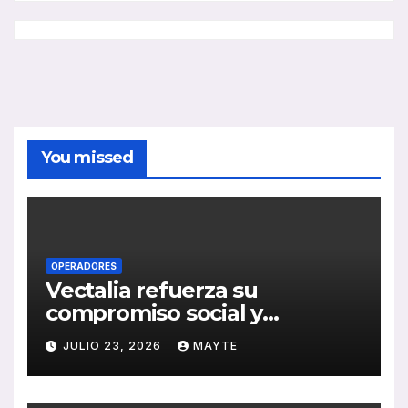
You missed
OPERADORES
Vectalia refuerza su
compromiso social y
medioambiental con la
JULIO 23, 2026
MAYTE
publicación de su Memoria
de RSC 2025