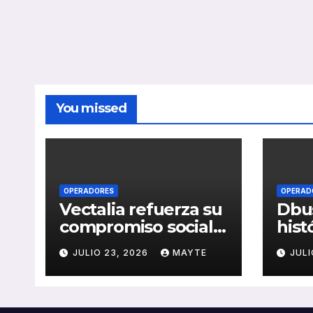
You missed
OPERADORES
OPERAD
Vectalia refuerza su
Dbus
compromiso social y
hist
medioambiental
cons
JULIO 23, 2026
MAYTE
JULI
con la publicación
del 
de su Memoria de
públ
RSC 2025
Seba