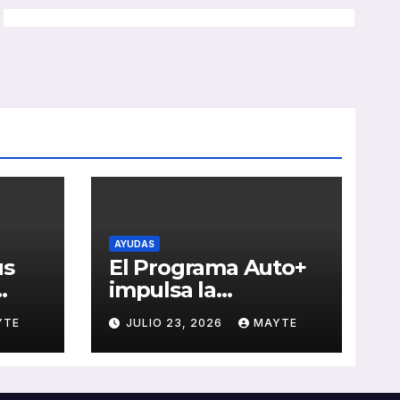
AYUDAS
us
El Programa Auto+
impulsa la
e de
renovación de flotas
YTE
JULIO 23, 2026
MAYTE
con ayudas a
vehículos eléctricos
 y
ligeros