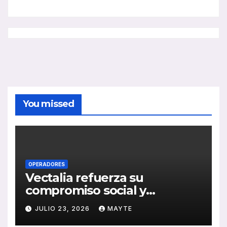
You missed
OPERADORES
Vectalia refuerza su
compromiso social y
medioambiental con la
JULIO 23, 2026
MAYTE
publicación de su Memoria