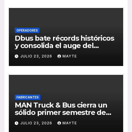
de RSC 2025
OPERADORES
Dbus bate récords históricos
y consolida el auge del
transporte público en San
JULIO 23, 2026
MAYTE
Sebastián
FABRICANTES
MAN Truck & Bus cierra un
sólido primer semestre de
2026 con crecimiento en
JULIO 23, 2026
MAYTE
ventas, pedidos y