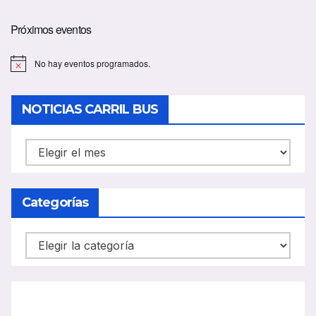
Próximos eventos
No hay eventos programados.
A
v
i
s
NOTICIAS CARRIL BUS
o
NOTICIAS
CARRIL
BUS
Categorías
Categorías