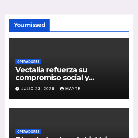
You missed
OPERADORES
Vectalia refuerza su
compromiso social y
medioambiental con la
JULIO 23, 2026
MAYTE
publicación de su Memoria
de RSC 2025
OPERADORES