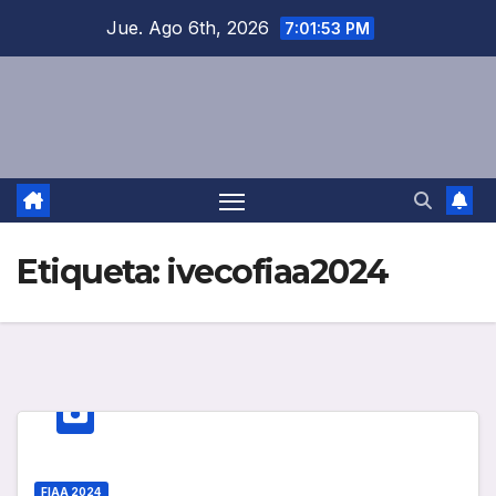
Saltar
Jue. Ago 6th, 2026
7:01:54 PM
al
contenido
Etiqueta:
ivecofiaa2024
FIAA 2024