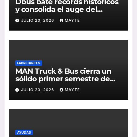
Dbus bate récords históricos
y consolida el auge del
transporte público en San
JULIO 23, 2026
MAYTE
Sebastián
FABRICANTES
MAN Truck & Bus cierra un
sólido primer semestre de
2026 con crecimiento en
JULIO 23, 2026
MAYTE
ventas, pedidos y
rentabilidad
AYUDAS