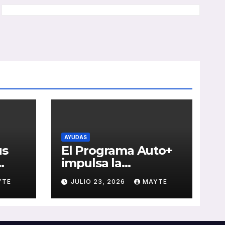
AYUDAS
us
El Programa Auto+
impulsa la
e de
renovación de flotas
YTE
JULIO 23, 2026
MAYTE
con ayudas a
vehículos eléctricos
 y
ligeros