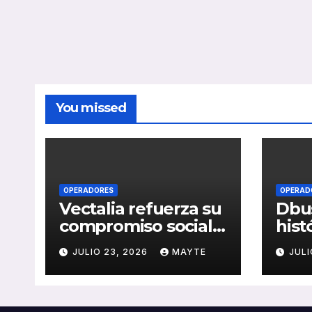
You missed
OPERADORES
OPERAD
Vectalia refuerza su
Dbus
compromiso social y
hist
medioambiental
cons
JULIO 23, 2026
MAYTE
JULI
con la publicación
del 
de su Memoria de
públ
RSC 2025
Seba