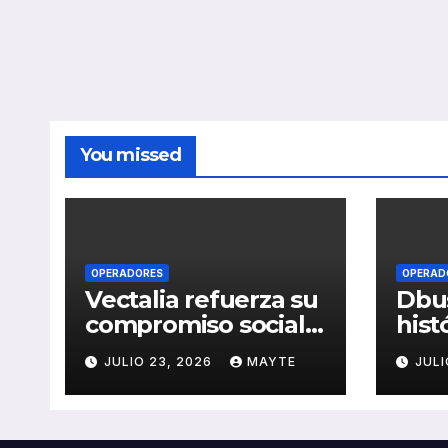
You missed
OPERADORES
OPERAD
Vectalia refuerza su
Dbus
compromiso social y
hist
medioambiental
cons
JULIO 23, 2026
MAYTE
JULI
con la publicación
del 
de su Memoria de
públ
RSC 2025
Seba