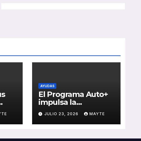
AYUDAS
us
El Programa Auto+
impulsa la
e de
renovación de flotas
YTE
JULIO 23, 2026
MAYTE
con ayudas a
vehículos eléctricos
 y
ligeros