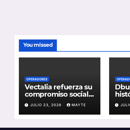
You missed
OPERADORES
OPERAD
Vectalia refuerza su
Dbus
compromiso social y
hist
medioambiental
cons
JULIO 23, 2026
MAYTE
JULI
con la publicación
del 
de su Memoria de
públ
RSC 2025
Seba