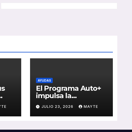
AYUDAS
us
El Programa Auto+
impulsa la
e de
renovación de flotas
YTE
JULIO 23, 2026
MAYTE
con ayudas a
vehículos eléctricos
 y
ligeros