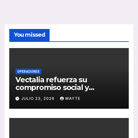
You missed
OPERADORES
Vectalia refuerza su
compromiso social y
medioambiental con la
JULIO 23, 2026
MAYTE
publicación de su Memoria
de RSC 2025