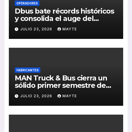
OPERADORES
Dbus bate récords históricos
y consolida el auge del
transporte público en San
JULIO 23, 2026
MAYTE
Sebastián
FABRICANTES
MAN Truck & Bus cierra un
sólido primer semestre de
2026 con crecimiento en
JULIO 23, 2026
MAYTE
ventas, pedidos y
rentabilidad