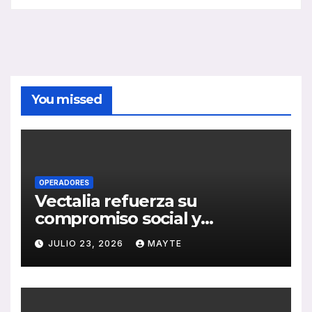
You missed
OPERADORES
Vectalia refuerza su
compromiso social y
medioambiental con la
JULIO 23, 2026
MAYTE
publicación de su Memoria
de RSC 2025