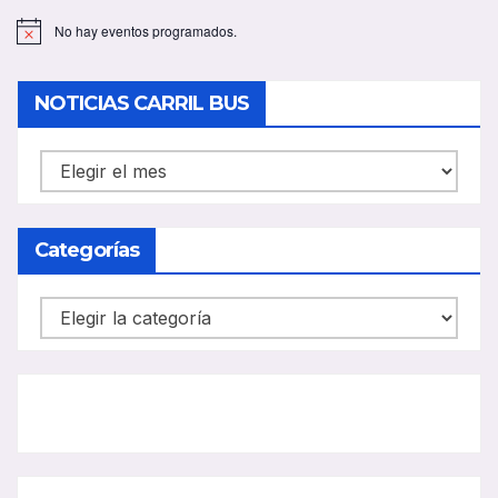
No hay eventos programados.
A
v
i
s
NOTICIAS CARRIL BUS
o
NOTICIAS
CARRIL
BUS
Categorías
Categorías