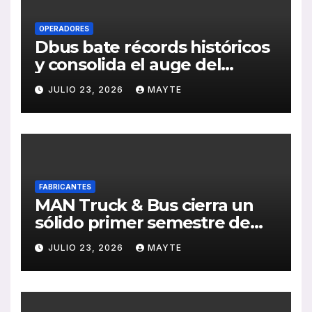
OPERADORES
Dbus bate récords históricos
y consolida el auge del
transporte público en San
JULIO 23, 2026
MAYTE
Sebastián
FABRICANTES
MAN Truck & Bus cierra un
sólido primer semestre de
2026 con crecimiento en
JULIO 23, 2026
MAYTE
ventas, pedidos y
rentabilidad