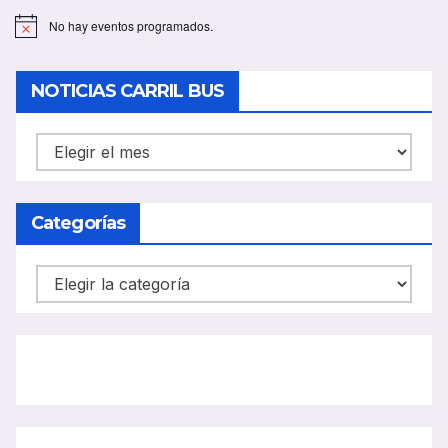
No hay eventos programados.
A
v
i
s
NOTICIAS CARRIL BUS
o
NOTICIAS
CARRIL
BUS
Categorías
Categorías