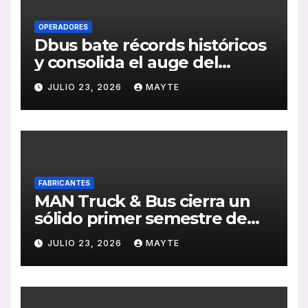
OPERADORES
Dbus bate récords históricos
y consolida el auge del
transporte público en San
JULIO 23, 2026
MAYTE
Sebastián
FABRICANTES
MAN Truck & Bus cierra un
sólido primer semestre de
2026 con crecimiento en
JULIO 23, 2026
MAYTE
ventas, pedidos y
rentabilidad