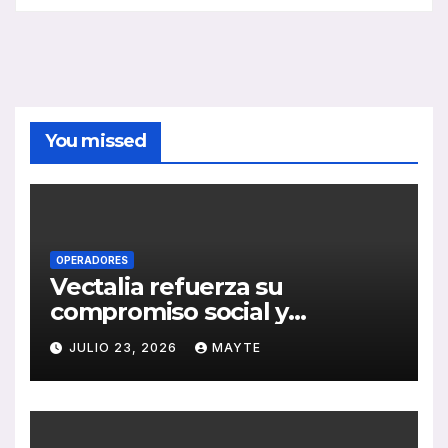
You missed
OPERADORES
Vectalia refuerza su
compromiso social y
medioambiental con la
JULIO 23, 2026
MAYTE
publicación de su Memoria
de RSC 2025