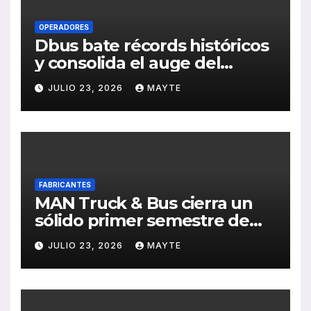
OPERADORES
Dbus bate récords históricos
y consolida el auge del
transporte público en San
JULIO 23, 2026
MAYTE
Sebastián
FABRICANTES
MAN Truck & Bus cierra un
sólido primer semestre de
2026 con crecimiento en
JULIO 23, 2026
MAYTE
ventas, pedidos y
rentabilidad