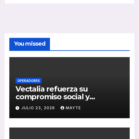
You missed
OPERADORES
Vectalia refuerza su
compromiso social y
medioambiental con la
JULIO 23, 2026
MAYTE
publicación de su Memoria
de RSC 2025