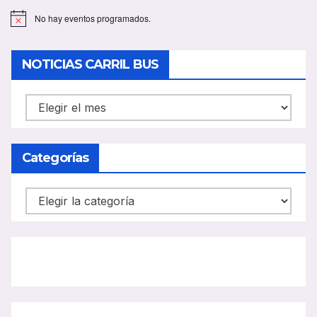
No hay eventos programados.
A
v
i
s
NOTICIAS CARRIL BUS
o
NOTICIAS
CARRIL
BUS
Categorías
Categorías