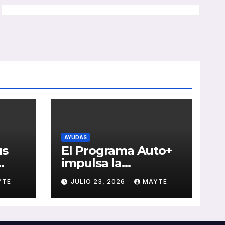
AYUDAS
us
El Programa Auto+
impulsa la
e de
renovación de flotas
YTE
JULIO 23, 2026
MAYTE
con ayudas a
vehículos eléctricos
 y
ligeros