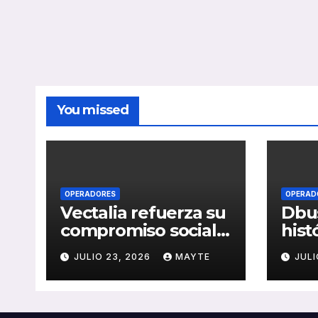
You missed
OPERADORES
OPERAD
Vectalia refuerza su
Dbus
compromiso social y
hist
medioambiental
cons
JULIO 23, 2026
MAYTE
JULI
con la publicación
del 
de su Memoria de
públ
RSC 2025
Seba