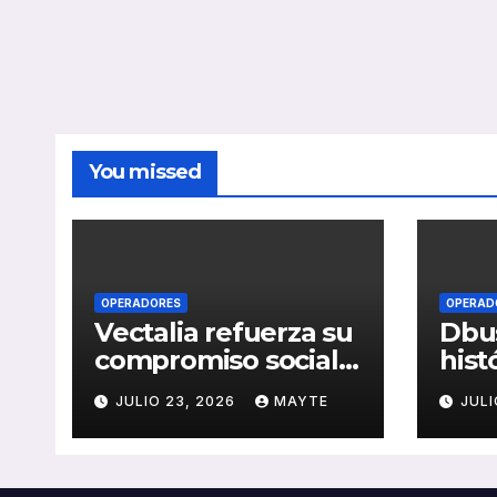
You missed
OPERADORES
OPERAD
Vectalia refuerza su
Dbus
compromiso social y
hist
medioambiental
cons
JULIO 23, 2026
MAYTE
JULI
con la publicación
del 
de su Memoria de
públ
RSC 2025
Seba