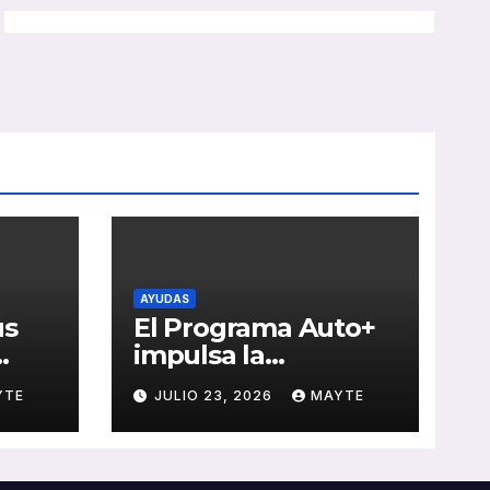
AYUDAS
us
El Programa Auto+
impulsa la
e de
renovación de flotas
YTE
JULIO 23, 2026
MAYTE
con ayudas a
vehículos eléctricos
 y
ligeros