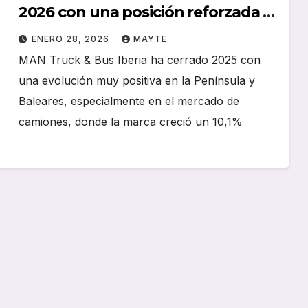
2026 con una posición reforzada y
una dirección estratégica clara a
ENERO 28, 2026
MAYTE
través del proyecto KUNDE
MAN Truck & Bus Iberia ha cerrado 2025 con
una evolución muy positiva en la Península y
Baleares, especialmente en el mercado de
camiones, donde la marca creció un 10,1%