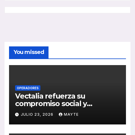
You missed
OPERADORES
Vectalia refuerza su
compromiso social y
medioambiental con la
JULIO 23, 2026
MAYTE
publicación de su Memoria
de RSC 2025