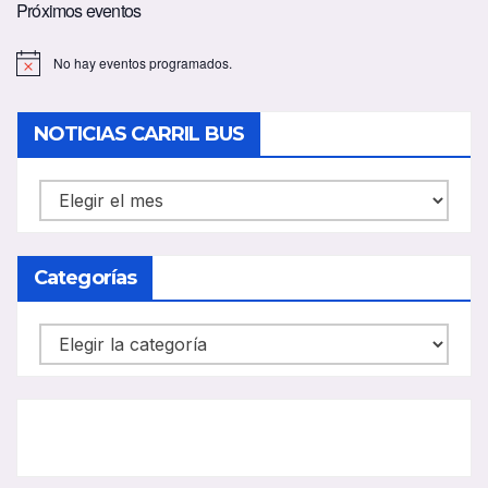
Próximos eventos
No hay eventos programados.
A
v
i
s
NOTICIAS CARRIL BUS
o
NOTICIAS
CARRIL
BUS
Categorías
Categorías