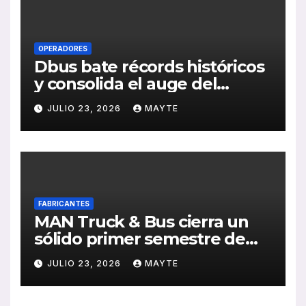
OPERADORES
Dbus bate récords históricos
y consolida el auge del
transporte público en San
JULIO 23, 2026
MAYTE
Sebastián
FABRICANTES
MAN Truck & Bus cierra un
sólido primer semestre de
2026 con crecimiento en
JULIO 23, 2026
MAYTE
ventas, pedidos y
rentabilidad