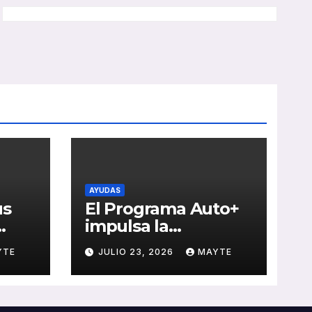
AYUDAS
us
El Programa Auto+
impulsa la
e de
renovación de flotas
YTE
JULIO 23, 2026
MAYTE
con ayudas a
vehículos eléctricos
 y
ligeros