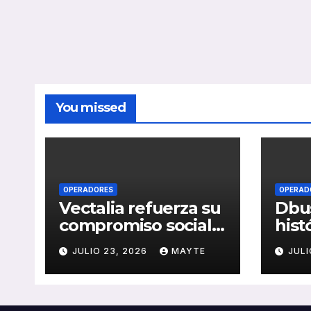
You missed
OPERADORES
OPERAD
Vectalia refuerza su
Dbus
compromiso social y
hist
medioambiental
cons
JULIO 23, 2026
MAYTE
JULI
con la publicación
del 
de su Memoria de
públ
RSC 2025
Seba