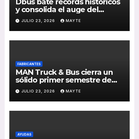
Dbus bate récords históricos
y consolida el auge del
transporte público en San
JULIO 23, 2026
MAYTE
Sebastián
FABRICANTES
MAN Truck & Bus cierra un
sólido primer semestre de
2026 con crecimiento en
JULIO 23, 2026
MAYTE
ventas, pedidos y
rentabilidad
AYUDAS