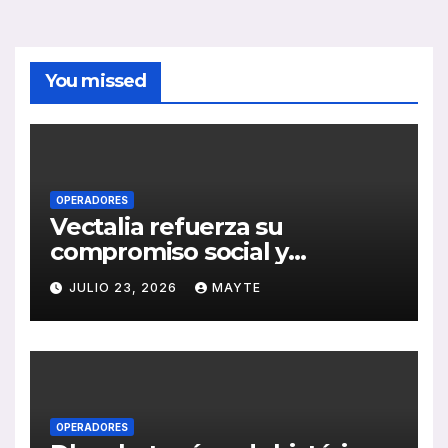
You missed
OPERADORES
Vectalia refuerza su
compromiso social y
medioambiental con la
JULIO 23, 2026
MAYTE
publicación de su Memoria
de RSC 2025
OPERADORES