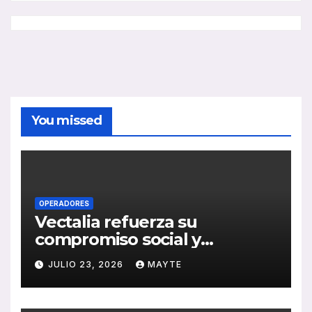
You missed
OPERADORES
Vectalia refuerza su
compromiso social y
medioambiental con la
JULIO 23, 2026
MAYTE
publicación de su Memoria
de RSC 2025