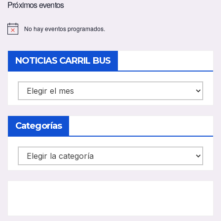
Próximos eventos
No hay eventos programados.
A
v
i
s
NOTICIAS CARRIL BUS
o
NOTICIAS
CARRIL
BUS
Categorías
Categorías