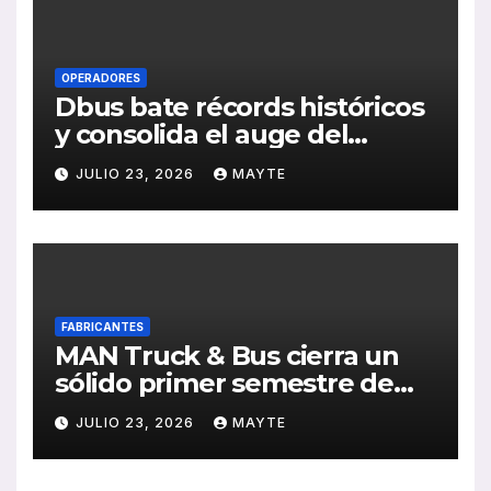
OPERADORES
Dbus bate récords históricos
y consolida el auge del
transporte público en San
JULIO 23, 2026
MAYTE
Sebastián
FABRICANTES
MAN Truck & Bus cierra un
sólido primer semestre de
2026 con crecimiento en
JULIO 23, 2026
MAYTE
ventas, pedidos y
rentabilidad