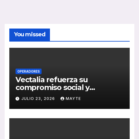
You missed
OPERADORES
Vectalia refuerza su
compromiso social y
medioambiental con la
JULIO 23, 2026
MAYTE
publicación de su Memoria
de RSC 2025