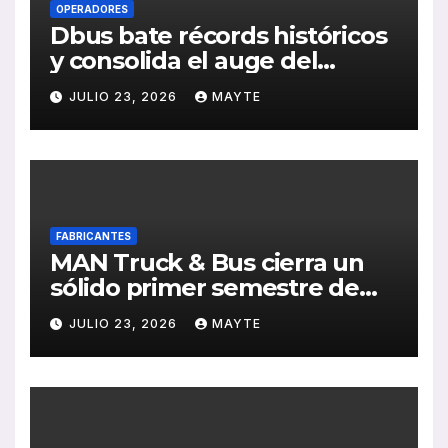
OPERADORES
Dbus bate récords históricos
y consolida el auge del
transporte público en San
JULIO 23, 2026
MAYTE
Sebastián
FABRICANTES
MAN Truck & Bus cierra un
sólido primer semestre de
2026 con crecimiento en
JULIO 23, 2026
MAYTE
ventas, pedidos y
rentabilidad