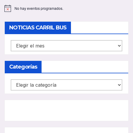
No hay eventos programados.
A
v
i
s
NOTICIAS CARRIL BUS
o
NOTICIAS
CARRIL
BUS
Categorías
Categorías