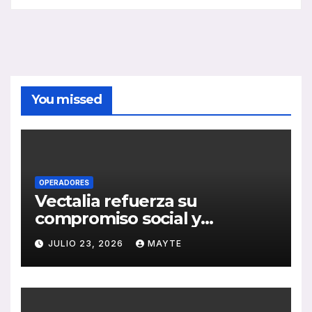
You missed
OPERADORES
Vectalia refuerza su
compromiso social y
medioambiental con la
JULIO 23, 2026
MAYTE
publicación de su Memoria
de RSC 2025