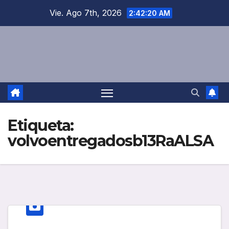
Saltar
Vie. Ago 7th, 2026
2:42:20 AM
al
contenido
Etiqueta:
volvoentregadosb13RaALSA