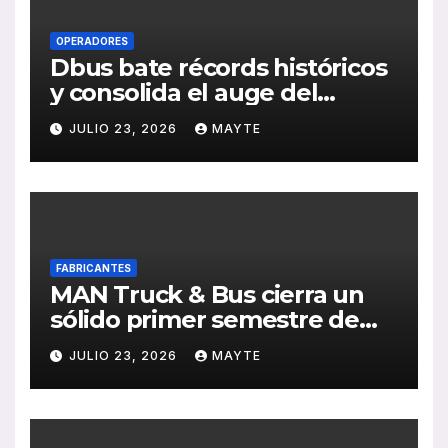
OPERADORES
Dbus bate récords históricos
y consolida el auge del
transporte público en San
JULIO 23, 2026
MAYTE
Sebastián
FABRICANTES
MAN Truck & Bus cierra un
sólido primer semestre de
2026 con crecimiento en
JULIO 23, 2026
MAYTE
ventas, pedidos y
rentabilidad