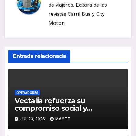
de viajeros. Editora de las
revistas Carril Bus y City
Motion
Entrada relacionada
OPERADORES
Vectalia refuerza su
compromiso social y
medioambiental con la
JUL 23, 2026
MAYTE
publicación de su Memoria de
RSC 2025