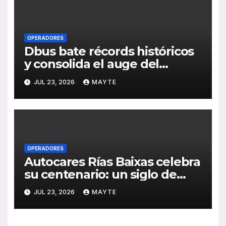
OPERADORES
Dbus bate récords históricos
y consolida el auge del
transporte público en San
JUL 23, 2026
MAYTE
Sebastián
OPERADORES
Autocares Rías Baixas celebra
su centenario: un siglo de
historia, esfuerzo familiar y
JUL 23, 2026
MAYTE
compromiso con el
transporte gallego