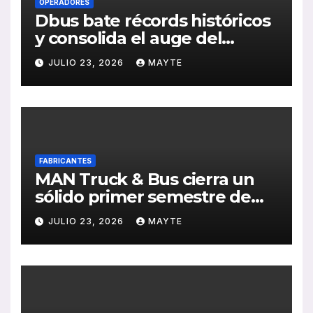
OPERADORES
Dbus bate récords históricos
y consolida el auge del
transporte público en San
JULIO 23, 2026
MAYTE
Sebastián
FABRICANTES
MAN Truck & Bus cierra un
sólido primer semestre de
2026 con crecimiento en
JULIO 23, 2026
MAYTE
ventas, pedidos y
rentabilidad