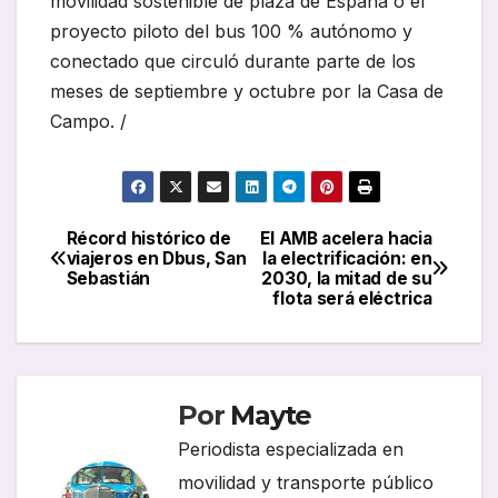
movilidad sostenible de plaza de España o el
proyecto piloto del bus 100 % autónomo y
conectado que circuló durante parte de los
meses de septiembre y octubre por la Casa de
Campo. /
Récord histórico de
El AMB acelera hacia
Navegación
viajeros en Dbus, San
la electrificación: en
Sebastián
2030, la mitad de su
de
flota será eléctrica
entradas
Por
Mayte
Periodista especializada en
movilidad y transporte público