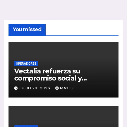
You missed
OPERADORES
Vectalia refuerza su
compromiso social y
medioambiental con la
JULIO 23, 2026
MAYTE
publicación de su Memoria
de RSC 2025