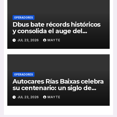
OPERADORES
Dbus bate récords históricos
y consolida el auge del
transporte público en San
JUL 23, 2026
MAYTE
Sebastián
OPERADORES
Autocares Rías Baixas celebra
su centenario: un siglo de
historia, esfuerzo familiar y
JUL 23, 2026
MAYTE
compromiso con el
transporte gallego