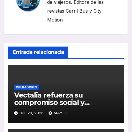
de viajeros. Editora de las
revistas Carril Bus y City
Motion
Entrada relacionada
OPERADORES
Vectalia refuerza su
compromiso social y
medioambiental con la
JUL 23, 2026
MAYTE
publicación de su Memoria de
RSC 2025