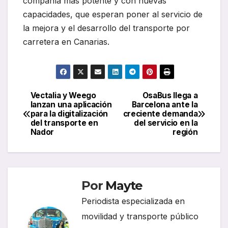
compañía más potente y con nuevas
capacidades, que esperan poner al servicio de
la mejora y el desarrollo del transporte por
carretera en Canarias.
Vectalia y Weego
OsaBus llega a
Navegación
lanzan una aplicación
Barcelona ante la
para la digitalización
creciente demanda
de
del transporte en
del servicio en la
Nador
región
entradas
Por
Mayte
Periodista especializada en
movilidad y transporte público