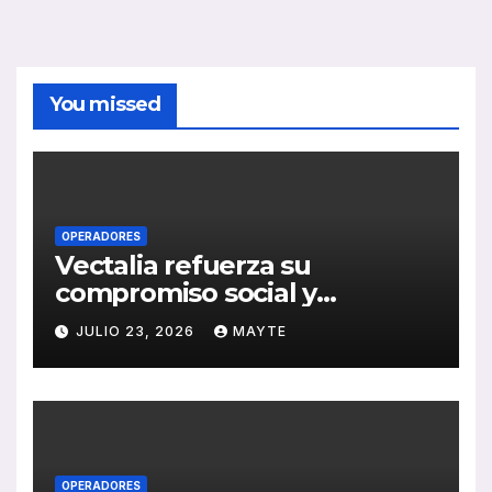
You missed
OPERADORES
Vectalia refuerza su
compromiso social y
medioambiental con la
JULIO 23, 2026
MAYTE
publicación de su Memoria
de RSC 2025
OPERADORES